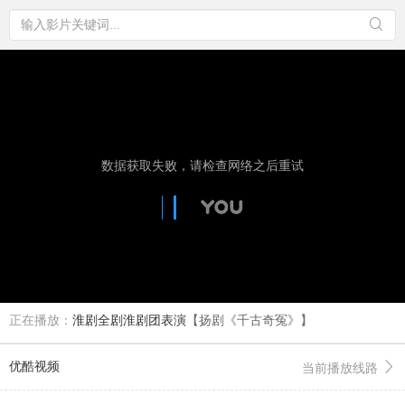
正在播放：
淮剧全剧淮剧团表演
【扬剧《千古奇冤》】
优酷视频
当前播放线路