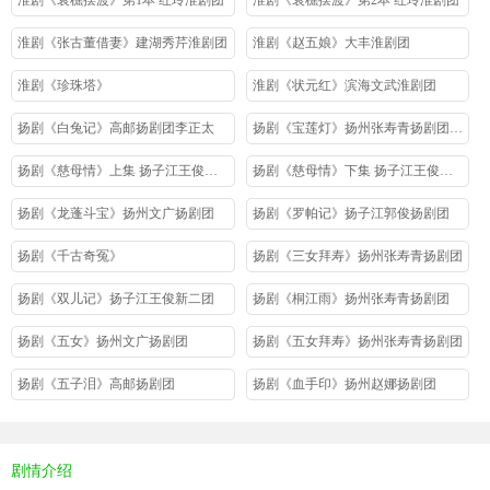
淮剧《袁樵摆渡》第1本 红玲淮剧团
淮剧《袁樵摆渡》第2本 红玲淮剧团
淮剧《张古董借妻》建湖秀芹淮剧团
淮剧《赵五娘》大丰淮剧团
淮剧《珍珠塔》
淮剧《状元红》滨海文武淮剧团
扬剧《白兔记》高邮扬剧团李正太
扬剧《宝莲灯》扬州张寿青扬剧团张爱华加盟
扬剧《慈母情》上集 扬子江王俊扬剧团新二团
扬剧《慈母情》下集 扬子江王俊扬剧团新二团
扬剧《龙蓬斗宝》扬州文广扬剧团
扬剧《罗帕记》扬子江郭俊扬剧团
扬剧《千古奇冤》
扬剧《三女拜寿》扬州张寿青扬剧团
扬剧《双儿记》扬子江王俊新二团
扬剧《桐江雨》扬州张寿青扬剧团
扬剧《五女》扬州文广扬剧团
扬剧《五女拜寿》扬州张寿青扬剧团
扬剧《五子泪》高邮扬剧团
扬剧《血手印》扬州赵娜扬剧团
剧情介绍