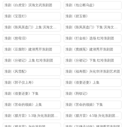
淮剧《白虎堂》滨海文武淮剧团
淮剧《包公断乌盆》
淮剧《宝莲灯》
淮剧《碧玉簪》
淮剧《陈凤英盘门》上集 滨海文武淮剧团
淮剧《陈凤英盘门》下集 滨海文武淮剧团
淮剧《慈母泪》
淮剧《打金枝》选场 红玲淮剧团
淮剧《豆腐郎》建湖秀芹淮剧团
淮剧《窦娥冤》建湖秀芹淮剧团
淮剧《分裙记》上集 红玲淮剧团
淮剧《分裙记》下集 红玲淮剧团
淮剧《风雪配》
淮剧《福寿图》兴化华洋淮剧艺术团
淮剧《郭子仪上寿》
淮剧《借妻还妻》上集
淮剧《借妻还妻》下集
淮剧《荆钗记》
淮剧《苦命的领娘》上集
淮剧《苦命的领娘》下集
淮剧《腊月雷》1-3场 兴化淮剧团小淮班
淮剧《腊月雷》4-5场 兴化淮剧团小淮班
淮剧《腊月雷》兴化淮剧团
淮剧《兰继子讨饭》建湖秀芹淮剧团