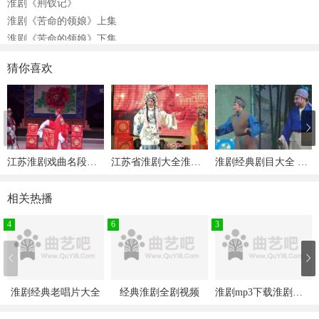
淮剧《荆钗记》
淮剧《苦命的领娘》上集
淮剧《苦命的领娘》下集
淮剧《腊月雷》1-3场 兴化淮剧团小淮班
猜你喜欢
淮剧《腊月雷》4-5场 兴化淮剧团小淮班
淮剧《腊月雷》兴化淮剧团
淮剧《兰继子讨饭》建湖秀芹淮剧团
淮剧《狸猫换太子》上集 滨海文武淮剧团
淮剧《狸猫换太子》下集 滨海文武淮剧团
江苏淮剧戏曲名段欣赏
江苏省淮剧大全淮剧经典唱段欣赏
淮剧经典剧目大全 淮剧传统剧目
淮剧《李翠莲》上集
淮剧《李翠莲》下集
相关热播
淮剧《李三娘》张国权淮剧艺术团
淮剧《莲花庵》上集 淮安荷芳淮剧团
4
6
3
淮剧《林娘》
淮剧《刘秀七岁走南阳》第1本
淮剧《刘秀七岁走南阳》第2本
淮剧《刘秀七岁走南阳》第3本
淮剧经典老唱片大全
经典淮剧全剧视频
淮剧mp3下载淮剧视频
淮剧《刘秀七岁走南阳》第4本