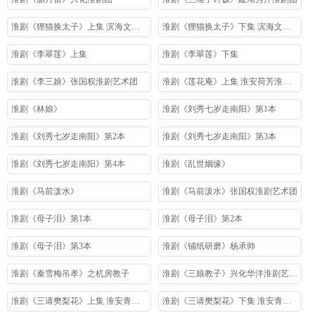
淮剧《狸猫换太子》上集 滨海文武淮剧团
淮剧《狸猫换太子》下集 滨海文武淮剧团
淮剧《李翠莲》上集
淮剧《李翠莲》下集
淮剧《李三娘》张国权淮剧艺术团
淮剧《莲花庵》上集 淮安荷芳淮剧团
淮剧《林娘》
淮剧《刘秀七岁走南阳》第1本
淮剧《刘秀七岁走南阳》第2本
淮剧《刘秀七岁走南阳》第3本
淮剧《刘秀七岁走南阳》第4本
淮剧《乱世姻缘》
淮剧《马前泼水》
淮剧《马前泼水》张国权淮剧艺术团
淮剧《母子泪》第1本
淮剧《母子泪》第2本
淮剧《母子泪》第3本
淮剧《铺纸研磨》杨承帅
淮剧《秦雪梅吊孝》之机房教子
淮剧《三娘教子》兴化华洋淮剧艺术团
淮剧《三请樊梨花》上集 淮安青年淮剧团
淮剧《三请樊梨花》下集 淮安青年淮剧团