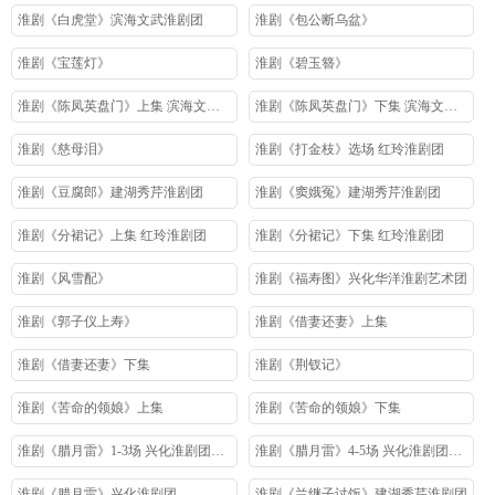
淮剧《白虎堂》滨海文武淮剧团
淮剧《包公断乌盆》
淮剧《宝莲灯》
淮剧《碧玉簪》
淮剧《陈凤英盘门》上集 滨海文武淮剧团
淮剧《陈凤英盘门》下集 滨海文武淮剧团
淮剧《慈母泪》
淮剧《打金枝》选场 红玲淮剧团
淮剧《豆腐郎》建湖秀芹淮剧团
淮剧《窦娥冤》建湖秀芹淮剧团
淮剧《分裙记》上集 红玲淮剧团
淮剧《分裙记》下集 红玲淮剧团
淮剧《风雪配》
淮剧《福寿图》兴化华洋淮剧艺术团
淮剧《郭子仪上寿》
淮剧《借妻还妻》上集
淮剧《借妻还妻》下集
淮剧《荆钗记》
淮剧《苦命的领娘》上集
淮剧《苦命的领娘》下集
淮剧《腊月雷》1-3场 兴化淮剧团小淮班
淮剧《腊月雷》4-5场 兴化淮剧团小淮班
淮剧《腊月雷》兴化淮剧团
淮剧《兰继子讨饭》建湖秀芹淮剧团