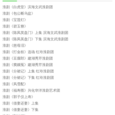
淮剧《白虎堂》滨海文武淮剧团
淮剧《包公断乌盆》
淮剧《宝莲灯》
淮剧《碧玉簪》
淮剧《陈凤英盘门》上集 滨海文武淮剧团
淮剧《陈凤英盘门》下集 滨海文武淮剧团
淮剧《慈母泪》
淮剧《打金枝》选场 红玲淮剧团
淮剧《豆腐郎》建湖秀芹淮剧团
淮剧《窦娥冤》建湖秀芹淮剧团
淮剧《分裙记》上集 红玲淮剧团
淮剧《分裙记》下集 红玲淮剧团
淮剧《风雪配》
淮剧《福寿图》兴化华洋淮剧艺术团
淮剧《郭子仪上寿》
淮剧《借妻还妻》上集
淮剧《借妻还妻》下集