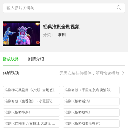
经典淮剧全剧视频
分类：
淮剧
播放线路
剧情介绍
优酷视频
无需安装任何插件，即可快速播放
淮剧梅花奖剧目《小镇》全场 (江淮版)陈澄、陈明矿
淮剧名段（千里送京娘 卖油郎）（泰淮版）陈德林黄素萍
淮剧名段《秦香莲》（小琵琶记）琵琶寿 裔小萍 (江淮版)
淮剧《板桥断鸡》
淮剧《板桥事亲》
淮剧《板桥放粮》
淮剧《红梅赞 八女投江 大洪流 家有长子》选场 上淮版
淮剧《板桥戏耍汪有财》