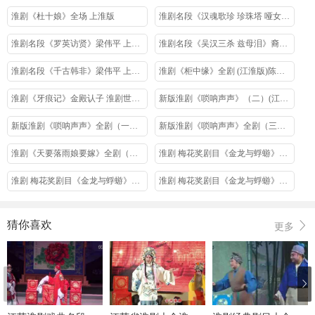
淮剧《杜十娘》全场 上淮版
淮剧名段《汉魂歌珍 珍珠塔 哑女告状》梁仲平 上淮版
淮剧名段《罗英访贤》梁伟平 上淮版
淮剧名段《吴汉三杀 兹母泪》裔小萍 (江淮版)
淮剧名段《千古韩非》梁伟平 上淮版
淮剧《柜中缘》全剧 (江淮版)陈芳、李青 崔成华
淮剧《牙痕记》金殿认子 淮剧世家3代齐上阵
新版淮剧《唢呐声声》（二）(江淮版)
新版淮剧《唢呐声声》全剧（一） (江淮版)陈澄、陈明矿
新版淮剧《唢呐声声》全剧（三） (江淮版)陈澄、陈明矿
淮剧《天要落雨娘要嫁》全剧（泰淮版）陈德林黄素萍
淮剧 梅花奖剧目《金龙与蜉蝣》全剧4（上淮版）
淮剧 梅花奖剧目《金龙与蜉蝣》全剧3（上淮版）
淮剧 梅花奖剧目《金龙与蜉蝣》全剧2（上淮版）
淮剧 梅花奖剧目《金龙与蜉蝣》全剧1（上淮版）
淮剧《马前泼水》全剧 （泰淮版）陈德林 陈澄
猜你喜欢
更多
淮剧《一江春水向东流》全剧 (江淮版)陈澄、陈明矿
淮剧《阎惜姣》全剧（泰淮版）陈德林 陈澄
搞笑幽默 淮剧《小皮匠招亲》全剧 皋晓红
淮剧《蓝齐格格》全剧 (江淮版)陈明矿 陈芳
淮剧《秦雪梅吊孝》全剧 （盐建淮版）
淮剧《荆钗记》全剧 （泰淮版）陈德林