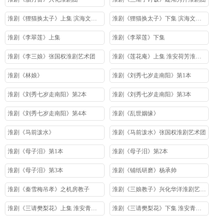
淮剧《狸猫换太子》上集 滨海文武淮剧团
淮剧《狸猫换太子》下集 滨海文武淮剧团
淮剧《李翠莲》上集
淮剧《李翠莲》下集
淮剧《李三娘》张国权淮剧艺术团
淮剧《莲花庵》上集 淮安荷芳淮剧团
淮剧《林娘》
淮剧《刘秀七岁走南阳》第1本
淮剧《刘秀七岁走南阳》第2本
淮剧《刘秀七岁走南阳》第3本
淮剧《刘秀七岁走南阳》第4本
淮剧《乱世姻缘》
淮剧《马前泼水》
淮剧《马前泼水》张国权淮剧艺术团
淮剧《母子泪》第1本
淮剧《母子泪》第2本
淮剧《母子泪》第3本
淮剧《铺纸研磨》杨承帅
淮剧《秦雪梅吊孝》之机房教子
淮剧《三娘教子》兴化华洋淮剧艺术团
淮剧《三请樊梨花》上集 淮安青年淮剧团
淮剧《三请樊梨花》下集 淮安青年淮剧团