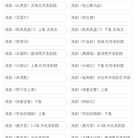
淮剧《白虎堂》滨海文武淮剧团
淮剧《包公断乌盆》
淮剧《宝莲灯》
淮剧《碧玉簪》
淮剧《陈凤英盘门》上集 滨海文武淮剧团
淮剧《陈凤英盘门》下集 滨海文武淮剧团
淮剧《慈母泪》
淮剧《打金枝》选场 红玲淮剧团
淮剧《豆腐郎》建湖秀芹淮剧团
淮剧《窦娥冤》建湖秀芹淮剧团
淮剧《分裙记》上集 红玲淮剧团
淮剧《分裙记》下集 红玲淮剧团
淮剧《风雪配》
淮剧《福寿图》兴化华洋淮剧艺术团
淮剧《郭子仪上寿》
淮剧《借妻还妻》上集
淮剧《借妻还妻》下集
淮剧《荆钗记》
淮剧《苦命的领娘》上集
淮剧《苦命的领娘》下集
淮剧《腊月雷》1-3场 兴化淮剧团小淮班
淮剧《腊月雷》4-5场 兴化淮剧团小淮班
淮剧《腊月雷》兴化淮剧团
淮剧《兰继子讨饭》建湖秀芹淮剧团