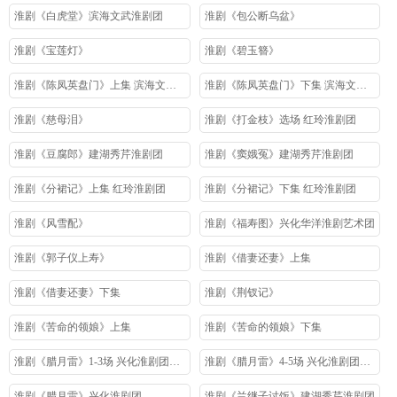
淮剧《白虎堂》滨海文武淮剧团
淮剧《包公断乌盆》
淮剧《宝莲灯》
淮剧《碧玉簪》
淮剧《陈凤英盘门》上集 滨海文武淮剧团
淮剧《陈凤英盘门》下集 滨海文武淮剧团
淮剧《慈母泪》
淮剧《打金枝》选场 红玲淮剧团
淮剧《豆腐郎》建湖秀芹淮剧团
淮剧《窦娥冤》建湖秀芹淮剧团
淮剧《分裙记》上集 红玲淮剧团
淮剧《分裙记》下集 红玲淮剧团
淮剧《风雪配》
淮剧《福寿图》兴化华洋淮剧艺术团
淮剧《郭子仪上寿》
淮剧《借妻还妻》上集
淮剧《借妻还妻》下集
淮剧《荆钗记》
淮剧《苦命的领娘》上集
淮剧《苦命的领娘》下集
淮剧《腊月雷》1-3场 兴化淮剧团小淮班
淮剧《腊月雷》4-5场 兴化淮剧团小淮班
淮剧《腊月雷》兴化淮剧团
淮剧《兰继子讨饭》建湖秀芹淮剧团