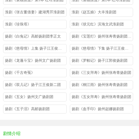
淮剧《袁樵摆渡》第1本 红玲淮剧团
淮剧《袁樵摆渡》第2本 红玲淮剧团
淮剧《张古董借妻》建湖秀芹淮剧团
淮剧《赵五娘》大丰淮剧团
淮剧《珍珠塔》
淮剧《状元红》滨海文武淮剧团
扬剧《白兔记》高邮扬剧团李正太
扬剧《宝莲灯》扬州张寿青扬剧团张爱华加盟
扬剧《慈母情》上集 扬子江王俊扬剧团新二团
扬剧《慈母情》下集 扬子江王俊扬剧团新二团
扬剧《龙蓬斗宝》扬州文广扬剧团
扬剧《罗帕记》扬子江郭俊扬剧团
扬剧《千古奇冤》
扬剧《三女拜寿》扬州张寿青扬剧团
扬剧《双儿记》扬子江王俊新二团
扬剧《桐江雨》扬州张寿青扬剧团
扬剧《五女》扬州文广扬剧团
扬剧《五女拜寿》扬州张寿青扬剧团
扬剧《五子泪》高邮扬剧团
扬剧《血手印》扬州赵娜扬剧团
剧情介绍