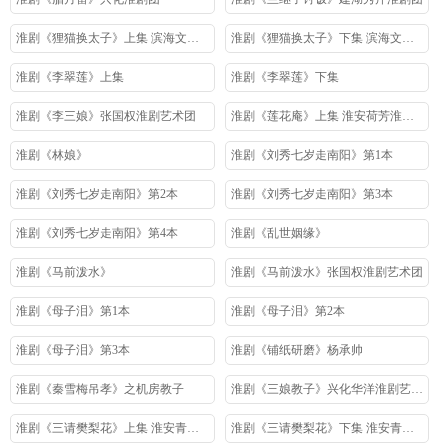
淮剧《狸猫换太子》上集 滨海文武淮剧团
淮剧《狸猫换太子》下集 滨海文武淮剧团
淮剧《李翠莲》上集
淮剧《李翠莲》下集
淮剧《李三娘》张国权淮剧艺术团
淮剧《莲花庵》上集 淮安荷芳淮剧团
淮剧《林娘》
淮剧《刘秀七岁走南阳》第1本
淮剧《刘秀七岁走南阳》第2本
淮剧《刘秀七岁走南阳》第3本
淮剧《刘秀七岁走南阳》第4本
淮剧《乱世姻缘》
淮剧《马前泼水》
淮剧《马前泼水》张国权淮剧艺术团
淮剧《母子泪》第1本
淮剧《母子泪》第2本
淮剧《母子泪》第3本
淮剧《铺纸研磨》杨承帅
淮剧《秦雪梅吊孝》之机房教子
淮剧《三娘教子》兴化华洋淮剧艺术团
淮剧《三请樊梨花》上集 淮安青年淮剧团
淮剧《三请樊梨花》下集 淮安青年淮剧团