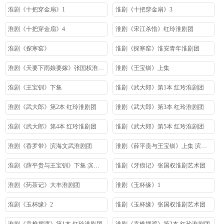
淮剧《十把穿金扇》1
淮剧《十把穿金扇》3
淮剧《十把穿金扇》4
淮剧《宋江杀惜》红玲淮剧团
淮剧《探寒窑》
淮剧《探寒窑》淮安青年淮剧团
淮剧《天要下雨娘要嫁》张国权淮剧艺术团
淮剧《王宝钏》上集
淮剧《王宝钏》下集
淮剧《武大郎》第1本 红玲淮剧团
淮剧《武大郎》第2本 红玲淮剧团
淮剧《武大郎》第3本 红玲淮剧团
淮剧《武大郎》第4本 红玲淮剧团
淮剧《武大郎》第5本 红玲淮剧团
淮剧《香罗带》滨海文武淮剧团
淮剧《薛平贵与王宝钏》上集 滨海文武淮剧团
淮剧《薛平贵与王宝钏》下集 滨海文武淮剧团
淮剧《牙痕记》张国权淮剧艺术团
淮剧《药茶记》大丰淮剧团
淮剧《玉杯缘》1
淮剧《玉杯缘》2
淮剧《玉杯缘》张国权淮剧艺术团