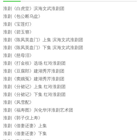
淮剧《白虎堂》滨海文武淮剧团
淮剧《包公断乌盆》
淮剧《宝莲灯》
淮剧《碧玉簪》
淮剧《陈凤英盘门》上集 滨海文武淮剧团
淮剧《陈凤英盘门》下集 滨海文武淮剧团
淮剧《慈母泪》
淮剧《打金枝》选场 红玲淮剧团
淮剧《豆腐郎》建湖秀芹淮剧团
淮剧《窦娥冤》建湖秀芹淮剧团
淮剧《分裙记》上集 红玲淮剧团
淮剧《分裙记》下集 红玲淮剧团
淮剧《风雪配》
淮剧《福寿图》兴化华洋淮剧艺术团
淮剧《郭子仪上寿》
淮剧《借妻还妻》上集
淮剧《借妻还妻》下集