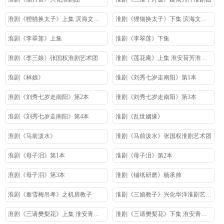
淮剧《狸猫换太子》上集 滨海文武淮剧团
淮剧《狸猫换太子》下集 滨海文武淮剧团
淮剧《李翠莲》上集
淮剧《李翠莲》下集
淮剧《李三娘》张国权淮剧艺术团
淮剧《莲花庵》上集 淮安荷芳淮剧团
淮剧《林娘》
淮剧《刘秀七岁走南阳》第1本
淮剧《刘秀七岁走南阳》第2本
淮剧《刘秀七岁走南阳》第3本
淮剧《刘秀七岁走南阳》第4本
淮剧《乱世姻缘》
淮剧《马前泼水》
淮剧《马前泼水》张国权淮剧艺术团
淮剧《母子泪》第1本
淮剧《母子泪》第2本
淮剧《母子泪》第3本
淮剧《铺纸研磨》杨承帅
淮剧《秦雪梅吊孝》之机房教子
淮剧《三娘教子》兴化华洋淮剧艺术团
淮剧《三请樊梨花》上集 淮安青年淮剧团
淮剧《三请樊梨花》下集 淮安青年淮剧团