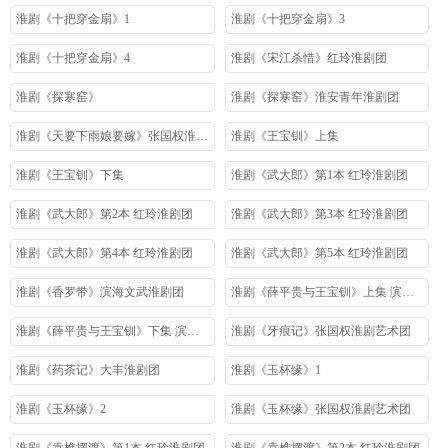
淮剧《十把穿金扇》1
淮剧《十把穿金扇》3
淮剧《十把穿金扇》4
淮剧《宋江杀惜》红玲淮剧团
淮剧《探寒窑》
淮剧《探寒窑》淮安青年淮剧团
淮剧《天要下雨娘要嫁》张国权淮剧艺术团
淮剧《王宝钏》上集
淮剧《王宝钏》下集
淮剧《武大郎》第1本 红玲淮剧团
淮剧《武大郎》第2本 红玲淮剧团
淮剧《武大郎》第3本 红玲淮剧团
淮剧《武大郎》第4本 红玲淮剧团
淮剧《武大郎》第5本 红玲淮剧团
淮剧《香罗带》滨海文武淮剧团
淮剧《薛平贵与王宝钏》上集 滨海文武淮剧团
淮剧《薛平贵与王宝钏》下集 滨海文武淮剧团
淮剧《牙痕记》张国权淮剧艺术团
淮剧《药茶记》大丰淮剧团
淮剧《玉杯缘》1
淮剧《玉杯缘》2
淮剧《玉杯缘》张国权淮剧艺术团