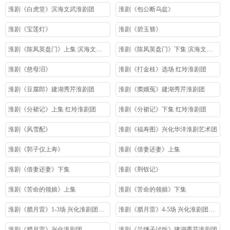
淮剧《白虎堂》滨海文武淮剧团
淮剧《包公断乌盆》
淮剧《宝莲灯》
淮剧《碧玉簪》
淮剧《陈凤英盘门》上集 滨海文武淮剧团
淮剧《陈凤英盘门》下集 滨海文武淮剧团
淮剧《慈母泪》
淮剧《打金枝》选场 红玲淮剧团
淮剧《豆腐郎》建湖秀芹淮剧团
淮剧《窦娥冤》建湖秀芹淮剧团
淮剧《分裙记》上集 红玲淮剧团
淮剧《分裙记》下集 红玲淮剧团
淮剧《风雪配》
淮剧《福寿图》兴化华洋淮剧艺术团
淮剧《郭子仪上寿》
淮剧《借妻还妻》上集
淮剧《借妻还妻》下集
淮剧《荆钗记》
淮剧《苦命的领娘》上集
淮剧《苦命的领娘》下集
淮剧《腊月雷》1-3场 兴化淮剧团小淮班
淮剧《腊月雷》4-5场 兴化淮剧团小淮班
淮剧《腊月雷》兴化淮剧团
淮剧《兰继子讨饭》建湖秀芹淮剧团