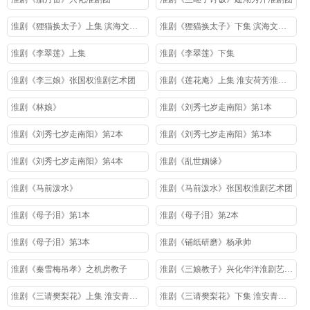
淮剧《狸猫换太子》上集 滨海文武淮剧团
淮剧《狸猫换太子》下集 滨海文武淮剧团
淮剧《李翠莲》上集
淮剧《李翠莲》下集
淮剧《李三娘》张国权淮剧艺术团
淮剧《莲花庵》上集 淮安荷芳淮剧团
淮剧《林娘》
淮剧《刘秀七岁走南阳》第1本
淮剧《刘秀七岁走南阳》第2本
淮剧《刘秀七岁走南阳》第3本
淮剧《刘秀七岁走南阳》第4本
淮剧《乱世姻缘》
淮剧《马前泼水》
淮剧《马前泼水》张国权淮剧艺术团
淮剧《母子泪》第1本
淮剧《母子泪》第2本
淮剧《母子泪》第3本
淮剧《铺纸研磨》杨承帅
淮剧《秦雪梅吊孝》之机房教子
淮剧《三娘教子》兴化华洋淮剧艺术团
淮剧《三请樊梨花》上集 淮安青年淮剧团
淮剧《三请樊梨花》下集 淮安青年淮剧团