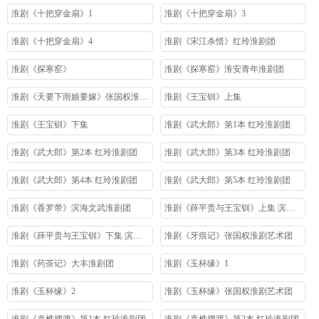
淮剧《十把穿金扇》1
淮剧《十把穿金扇》3
淮剧《十把穿金扇》4
淮剧《宋江杀惜》红玲淮剧团
淮剧《探寒窑》
淮剧《探寒窑》淮安青年淮剧团
淮剧《天要下雨娘要嫁》张国权淮剧艺术团
淮剧《王宝钏》上集
淮剧《王宝钏》下集
淮剧《武大郎》第1本 红玲淮剧团
淮剧《武大郎》第2本 红玲淮剧团
淮剧《武大郎》第3本 红玲淮剧团
淮剧《武大郎》第4本 红玲淮剧团
淮剧《武大郎》第5本 红玲淮剧团
淮剧《香罗带》滨海文武淮剧团
淮剧《薛平贵与王宝钏》上集 滨海文武淮剧团
淮剧《薛平贵与王宝钏》下集 滨海文武淮剧团
淮剧《牙痕记》张国权淮剧艺术团
淮剧《药茶记》大丰淮剧团
淮剧《玉杯缘》1
淮剧《玉杯缘》2
淮剧《玉杯缘》张国权淮剧艺术团