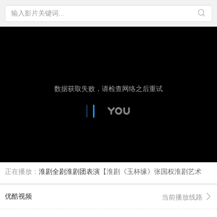
正在播放：
淮剧全剧淮剧团表演
【淮剧《玉杯缘》张国权淮剧艺术
团】
优酷视频
当前播放线路