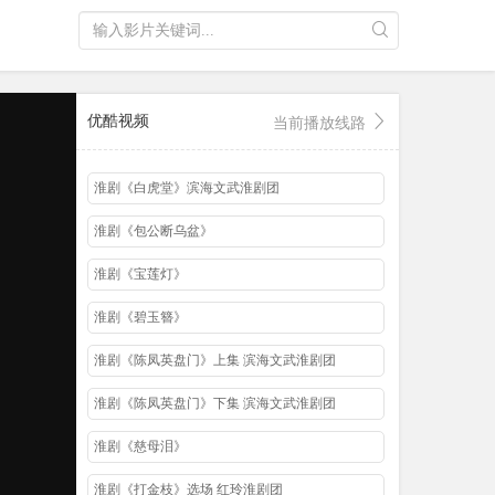
优酷视频
当前播放线路
淮剧《白虎堂》滨海文武淮剧团
淮剧《包公断乌盆》
淮剧《宝莲灯》
淮剧《碧玉簪》
淮剧《陈凤英盘门》上集 滨海文武淮剧团
淮剧《陈凤英盘门》下集 滨海文武淮剧团
淮剧《慈母泪》
淮剧《打金枝》选场 红玲淮剧团