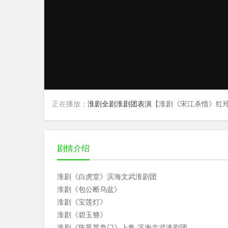
正在播放：
淮剧全剧淮剧团表演
【淮剧《宋江杀惜》红
剧情介绍
淮剧《白虎堂》滨海文武淮剧团
淮剧《包公断乌盆》
淮剧《宝莲灯》
淮剧《碧玉簪》
淮剧《陈凤英盘门》上集 滨海文武淮剧团