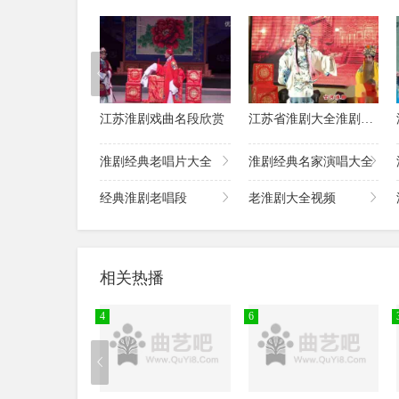
淮剧《腊月雷》兴化淮剧团
淮剧《兰继子讨饭》建湖秀芹淮剧团
淮剧《狸猫换太子》上集 滨海文武淮剧团
淮剧《狸猫换太子》下集 滨海文武淮剧团
淮剧《李翠莲》上集
淮剧《李翠莲》下集
江苏淮剧戏曲名段欣赏
江苏省淮剧大全淮剧经典唱段欣赏
淮剧《李三娘》张国权淮剧艺术团
淮剧《莲花庵》上集 淮安荷芳淮剧团
淮剧经典老唱片大全
淮剧经典名家演唱大全
淮剧《林娘》
经典淮剧老唱段
老淮剧大全视频
淮剧《刘秀七岁走南阳》第1本
淮剧《刘秀七岁走南阳》第2本
淮剧《刘秀七岁走南阳》第3本
淮剧《刘秀七岁走南阳》第4本
相关热播
淮剧《乱世姻缘》
淮剧《马前泼水》
4
6
淮剧《马前泼水》张国权淮剧艺术团
淮剧《母子泪》第1本
淮剧《母子泪》第2本