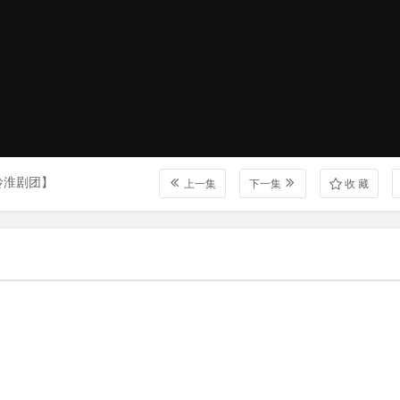
玲淮剧团】
上一集
下一集
收 藏