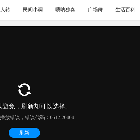
二人转
民间小调
唢呐独奏
广场舞
生活百科