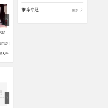
3
7
3
淮剧《刘秀七岁走南阳》第1本
推荐专题
更多
淮剧《刘秀七岁走南阳》第2本
淮剧《刘秀七岁走南阳》第3本
视频
淮剧经典全剧大全
淮剧全剧淮剧团表演
淮剧大全
淮剧《刘秀七岁走南阳》第4本
视频名段欣赏
淮剧《乱世姻缘》
演大全
淮剧《马前泼水》
淮剧《马前泼水》张国权淮剧艺术团
淮剧《母子泪》第1本
淮剧《母子泪》第2本
7
6
5
淮剧《母子泪》第3本
淮剧《铺纸研磨》杨承帅