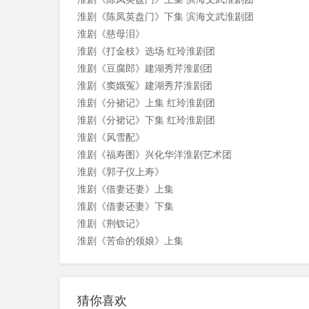
淮剧《陈凤英盘门》下集 滨海文武淮剧团
淮剧《慈母泪》
淮剧《打金枝》选场 红玲淮剧团
淮剧《豆腐郎》建湖秀芹淮剧团
淮剧《窦娥冤》建湖秀芹淮剧团
淮剧《分裙记》上集 红玲淮剧团
淮剧《分裙记》下集 红玲淮剧团
淮剧《风雪配》
淮剧《福寿图》兴化华洋淮剧艺术团
淮剧《郭子仪上寿》
淮剧《借妻还妻》上集
淮剧《借妻还妻》下集
淮剧《荆钗记》
淮剧《苦命的领娘》上集
淮剧《苦命的领娘》下集
淮剧《腊月雷》1-3场 兴化淮剧团小淮班
淮剧《腊月雷》4-5场 兴化淮剧团小淮班
猜你喜欢