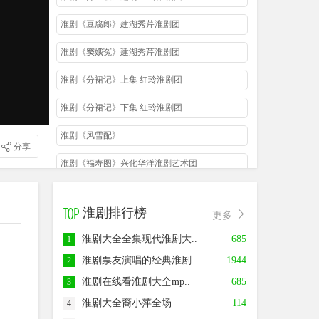
淮剧《豆腐郎》建湖秀芹淮剧团
淮剧《窦娥冤》建湖秀芹淮剧团
淮剧《分裙记》上集 红玲淮剧团
淮剧《分裙记》下集 红玲淮剧团
淮剧《风雪配》
分享
淮剧《福寿图》兴化华洋淮剧艺术团
淮剧《郭子仪上寿》
淮剧排行榜
更多
淮剧《借妻还妻》上集
淮剧大全全集现代淮剧大..
685
1
淮剧《借妻还妻》下集
淮剧票友演唱的经典淮剧
1944
2
淮剧《荆钗记》
淮剧在线看淮剧大全mp..
685
3
淮剧《苦命的领娘》上集
淮剧大全裔小萍全场
114
4