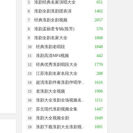
淮剧经典名家演唱大全
651
5
淮剧《苦命的领娘》下集
淮剧全剧淮剧团表演
1402
6
淮剧《腊月雷》1-3场 兴化淮剧团小淮班
经典淮剧全剧视频
2057
7
淮剧《腊月雷》4-5场 兴化淮剧团小淮班
淮剧孟丽君专辑(陈芳)
570
8
淮剧全剧名家大全
1668
9
淮剧《腊月雷》兴化淮剧团
经典淮剧老唱段
1848
10
淮剧《兰继子讨饭》建湖秀芹淮剧团
淮剧高清MP4视频
442
11
淮剧《狸猫换太子》上集 滨海文武淮剧团
经典优秀淮剧唱段大全
1770
12
江苏淮剧名家名段大全
208
13
淮剧《狸猫换太子》下集 滨海文武淮剧团
超清淮剧伴奏淮剧伴唱学..
1616
14
淮剧《李翠莲》上集
老淮剧大全视频
1996
15
淮剧《李翠莲》下集
淮剧大全淮剧全场视频名..
1151
16
淮剧《李三娘》张国权淮剧艺术团
苏北现代淮剧视频全集
1447
17
淮剧大全视频全剧
1049
18
淮剧《莲花庵》上集 淮安荷芳淮剧团
淮剧下载淮剧大全淮剧视..
1091
19
淮剧《林娘》