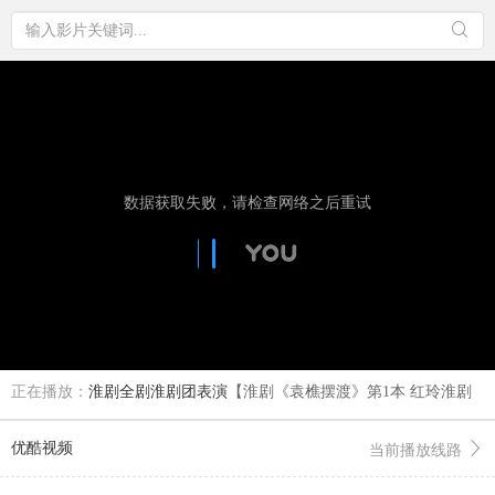
正在播放：
淮剧全剧淮剧团表演
【淮剧《袁樵摆渡》第1本 红玲淮剧
团】
优酷视频
当前播放线路