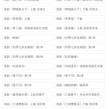
淮剧《狸猫换太子》上集 滨海文武淮剧团
淮剧《狸猫换太子》下集 滨海文武淮剧团
淮剧《李翠莲》上集
淮剧《李翠莲》下集
淮剧《李三娘》张国权淮剧艺术团
淮剧《莲花庵》上集 淮安荷芳淮剧团
淮剧《林娘》
淮剧《刘秀七岁走南阳》第1本
淮剧《刘秀七岁走南阳》第2本
淮剧《刘秀七岁走南阳》第3本
淮剧《刘秀七岁走南阳》第4本
淮剧《乱世姻缘》
淮剧《马前泼水》
淮剧《马前泼水》张国权淮剧艺术团
淮剧《母子泪》第1本
淮剧《母子泪》第2本
淮剧《母子泪》第3本
淮剧《铺纸研磨》杨承帅
淮剧《秦雪梅吊孝》之机房教子
淮剧《三娘教子》兴化华洋淮剧艺术团
淮剧《三请樊梨花》上集 淮安青年淮剧团
淮剧《三请樊梨花》下集 淮安青年淮剧团