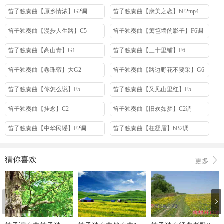
笛子独奏曲【原乡情浓】G2调
笛子独奏曲【康美之恋】bE2mp4
笛子独奏曲【漫步人生路】C5
笛子独奏曲【篱笆墙的影子】F6调
笛子独奏曲【高山青】G1
笛子独奏曲【三十里铺】E6
笛子独奏曲【卷珠帘】大G2
笛子独奏曲【路边野花不要采】G6
笛子独奏曲【你怎么说】F5
笛子独奏曲【又见山里红】E5
笛子独奏曲【挂念】C2
笛子独奏曲【旧欢如梦】C2调
笛子独奏曲【中华民谣】F2调
笛子独奏曲【枉凝眉】bB2调
笛子独奏曲【珊瑚颂】F2调
笛子独奏曲【痴情花】G2
猜你喜欢
更多
笛子独奏曲【千万次的问】E2
笛子独奏曲【妈妈】F5调
笛子独奏曲【信天游】F2
笛子独奏曲【藕断丝连】大A5
笛子独奏曲【很远很远的地方】bE2
笛子独奏曲【西部放歌】bE2