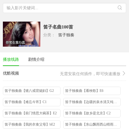
笛子名曲100首
分类：
笛子独奏
播放线路
剧情介绍
优酷视频
无需安装任何插件，即可快速播放
笛子独奏曲【猪八戒背媳妇】G2
笛子独奏曲【看秧歌】E6
笛子独奏曲【难忘今宵】C1
笛子独奏曲【边疆的泉水清又纯】D5
笛子独奏曲【前门情思大碗茶】E2
笛子独奏曲【故乡是北京】C2
笛子独奏曲【我的衣食父母】bE2
笛子独奏曲【东山飘雨西山晴雨】F2