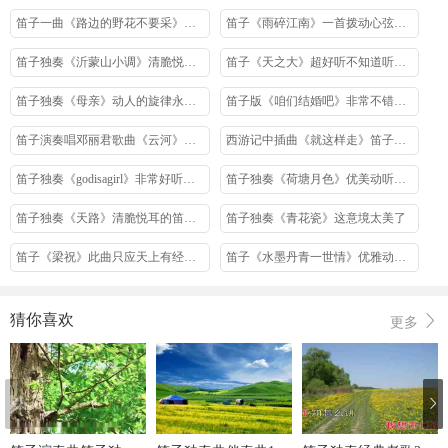
笛子一曲《路边的野花不要采》绝了
笛子《雨碎江南》一首拨动心弦的乐曲极致听觉享受
笛子独奏《沂蒙山小调》清脆悦耳百听不厌
笛子《天之大》超好听不知道听哭了多少人
笛子独奏《母亲》动人的旋律永远听不够
笛子版《咱们结婚吧》非常不错让人眼前一亮
笛子演奏唱邓丽君歌曲《云河》委婉动听百听不厌
西游记中插曲《就这样走》笛子版听一次哭一次
笛子独奏《godisagirl》非常好听的英文歌曲
笛子独奏《荷塘月色》优美动听好听醉了
笛子独奏《天路》清脆悦耳的笛声余音绕梁
笛子独奏《青花瓷》这意境太美了
笛子《梁祝》此曲只应天上有经典再现
笛子《水墨丹青一世情》优雅动听温柔似水
阿宝《为你跑成罗圈腿》笛子演奏有模有样好听
中国风笛子演奏李玉刚《水墨丹青》超级好听百听不厌
猜你喜欢
更多
笛子一曲《军港之夜》好听到极致
笛子《三生一梦》真是好听极了
经典老歌《轻轻的告诉你》笛子版让人回味无穷
笛子《争什么争》吹的太好了歌词句句大实话啊
笛子《三寸天堂》好听深情有韵味
微微一笑很倾城主题曲《一笑倾城》笛子版超好听