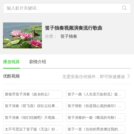
笛子独奏视频演奏流行歌曲
分类：
笛子独奏
播放线路
剧情介绍
优酷视频
无需安装任何插件，即可快速播放
唐俊乔笛子演奏《故乡的云》
笛子一曲《人生若只如初见》旋律醉人送给天下有情人
笛子演奏《双飞燕》叹红尘往事缠绵有情人却两分
笛子情歌《你是我心底的烙印》杜聪演奏
笛子演奏《咱们结婚吧》片尾曲《我们好像在哪见过》超好听
笛子演奏的一曲《雕花的马鞍》优美的旋律让人陶醉
太不可思议了笛子版《天边》好听极了
笛子一首《当你的秀发拂过我的钢枪》