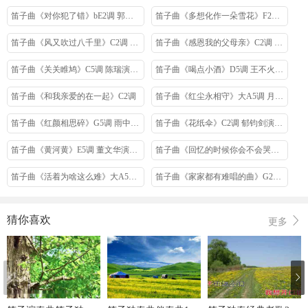
笛子曲《对你犯了错》bE2调 郭力演唱版
笛子曲《多想化作一朵雪花》F2调 红蔷薇演唱版
笛子曲《风又吹过八千里》C2调 大姚演唱版
笛子曲《感恩我的父母亲》C2调 望海高歌演唱版
笛子曲《关关睢鸠》C5调 陈瑞演唱版
笛子曲《喝点小酒》D5调 王不火演唱版
笛子曲《和我亲爱的在一起》C2调
笛子曲《红尘永相守》大A5调 月下思故人 王爱华演唱版
笛子曲《红颜相思碎》G5调 雨中百合演唱版
笛子曲《花纸伞》C2调 郁钧剑演唱版
笛子曲《黄河黄》E5调 董文华演唱版
笛子曲《回忆的时候你会不会哭》C2调 李志强 演唱版
笛子曲《活着为啥这么难》大A5调 雨中百合演唱版
笛子曲《家家都有难唱的曲》G2调 雨中百合演唱版
笛子曲《九妹》E2调 黄鹤翔演唱版
笛子曲《看不穿》C5调 袁咏琳演唱版
猜你喜欢
更多
笛子曲《浪花 海的颂歌》C2调 董文华演唱版
笛子曲《老同学好久不见》C5调 刘党庆演唱版
笛子曲《乱了分寸伤了心》大A5调 孙茹雪演唱版
笛子曲《卖汤圆》G2调 卓依婷演唱版
笛子曲《妹妹你别走》D2调 余梦阳演唱版
笛子曲《梦里想你多少回》大bB5调 雨露演唱版