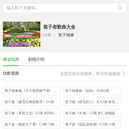
笛子老歌曲大全
分类：
笛子独奏
播放线路
剧情介绍
优酷视频
无需安装任何插件，即可快速播放
笛子独奏曲《片片相思赋予谁》大bB2调
笛子独奏曲《远风》大bB2调
笛子曲《傲雪红梅迎春开》D5调
笛子曲《磅见的人》大A2调 林良欢演唱版
笛子曲《草原之恋》E5调 卓玛旺姆演唱版
笛子曲《大地》C5调 萨仁演唱版
笛子曲《都是为了爱》C5调 门丽演唱版
笛子曲《端起这杯酒》G2调 小琢演唱版