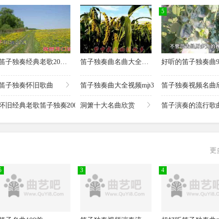
笛子曲《不要在我寂寞的时候说爱我》好伤感的笛声
笛子曲《包容》就算你一错再错我都会包容你
5
车站》很伤感听哭了
笛子曲《亲爱的你在哪里》好听的让人心醉
间煮雨》越听越好听
笛子版《在水一方》韵味独特好听醉了
小曼新歌《玉兰花》大饱耳福
笛子《我用自己的方式爱你》非常好听的一首情歌
笛子独奏经典老歌200首
笛子独奏曲名曲大全欣赏
好听的笛子独奏曲9
这杯酒谁喝都得醉》真是好听醉了
这首笛子版《采槟榔》居然这么好听清脆的笛声令人陶醉
笛子独奏怀旧歌曲
笛子独奏曲大全视频mp3
笛子独奏视频名曲
牛人笛子《外婆的澎湖湾》吹出了独有的味道真到位
笛子版《恭喜发财》好听到爆
怀旧经典老歌笛子独奏200首
洞箫十大名曲欣赏
笛子演奏的流行歌曲
爱你》吹出了多少人的心声
笛子版《滚滚长江东逝水》震撼的声音
笛子版《漂洋过海来看你》演绎经典真是好听极了
笛子版《强军战歌》震撼发布气势磅礴
更
笛子演奏《雪山飞狐》主题曲《追梦人》带你回忆经典
笛子一曲《映山红》太专业了连听3遍
5
3
4
琴师》笛子版好听到哭
高手一曲笛子《相思的债》好伤感吹出了女人的心声
罕见感动人心的一首笛子版《人生何处不相逢》佩服
高手笛子《父亲》感动哭了无数人
的九寨》美美的像花儿一样盛开
一首笛曲《泛水荷塘》好听至极