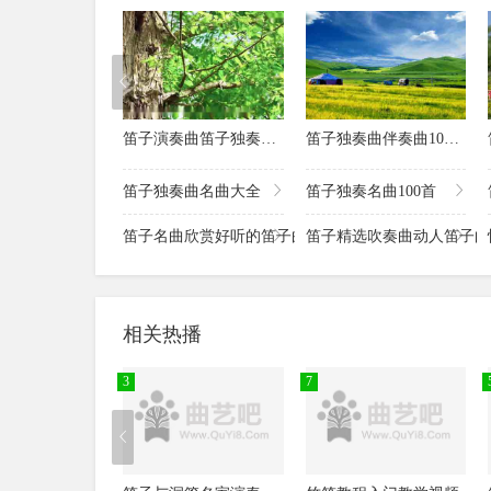
笛子一首伤感情歌《当我孤独的时候还可以抱着你》百听不厌
笛子曲《2002年的第一场雪》苍凉的意境好听到爆
笛子一曲《
一首笛子版《今生最爱》送给今生最爱的人
笛子版《时
笛子演奏曾经很火的一首歌曲《两只蝴蝶》听完眼泪都下来了
笛子演奏杨
笛子演奏曲笛子独奏100首
笛子独奏曲伴奏曲100首
那些年单曲循环过的《感动天感动地》笛子版更感动
笛子《爱情
笛子独奏曲名曲大全
笛子独奏名曲100首
笛子演奏西游记插曲《五百年桑田沧海》永远听不够的经典
笛子名曲欣赏好听的笛子曲
笛子精选吹奏曲动人笛子曲
笛子一曲《明天你是否依然爱我》伤感的旋律打动人心
笛子《太想
葫芦丝《等你等了那么久》超好听久听不厌
相关热播
笛子独奏《军中绿花》太好听了献给所有军营中的你
3
7
笛子经典之作《晚秋》好听至极
古风歌曲《
笛子版《我的中国心》真的很好听国人必听
笛子演奏邓丽君经典之作《又见炊烟》吹出了另一番甜味
笛子版《我