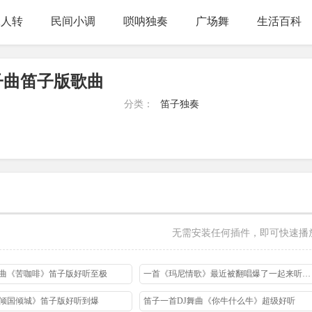
二人转
民间小调
唢呐独奏
广场舞
生活百科
子曲笛子版歌曲
分类：
笛子独奏
无需安装任何插件，即可快速播
曲《苦咖啡》笛子版好听至极
一首《玛尼情歌》最近被翻唱爆了一起来听听笛子版
倾国倾城》笛子版好听到爆
笛子一首DJ舞曲《你牛什么牛》超级好听