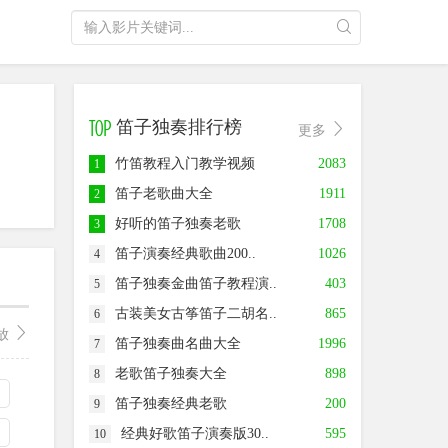
笛子独奏排行榜
更多
竹笛教程入门教学视频
2083
1
笛子老歌曲大全
1911
2
好听的笛子独奏老歌
1708
3
笛子演奏经典歌曲200..
1026
4
笛子独奏金曲笛子教程演..
403
5
古装美女古筝笛子二胡名..
865
6
放
笛子独奏曲名曲大全
1996
7
老歌笛子独奏大全
898
8
笛子独奏经典老歌
200
9
经典好歌笛子演奏版30..
595
10