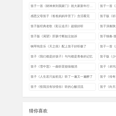
笛子一首《财神来到我家门》祝大家新年行大运
笛子一首《
感恩父母笛子《爸爸妈妈辛苦了》含泪看完
笛子版《祈
笛子版经典老歌《彩云追月》超级好听
笛子版《渴望》肝肠寸断如泣如诉
笛子独奏-
钢琴纯音乐《天之痕》配上笛子好听极了
笛子一首《
笛子《我们都是好孩子》句句都是青春的记忆
笛子《雪中莲》一曲听罢烦恼顿消
笛子《卓玛
笛子《人生若只如初见》听了一遍又一遍醉了
笛子《传奇
笛子《怪我没有珍惜你》听的心酸泪流
笛子《向天
笛子《新打工谣》听哭了在外打工的人
笛子《惜别
笛子版《谢谢你的爱》百听不厌
猜你喜欢