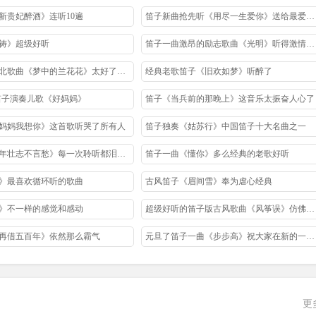
新贵妃醉酒》连听10遍
笛子新曲抢先听《用尽一生爱你》送给最爱的人
祷》超级好听
笛子一曲激昂的励志歌曲《光明》听得激情四射
笛子演奏陕北歌曲《梦中的兰花花》太好了百听不厌
经典老歌笛子《旧欢如梦》听醉了
笛子演奏儿歌《好妈妈》
笛子《当兵前的那晚上》这音乐太振奋人心了
妈妈我想你》这首歌听哭了所有人
笛子独奏《姑苏行》中国笛子十大名曲之一
笛子版《少年壮志不言愁》每一次聆听都泪水涟涟
笛子一曲《懂你》多么经典的老歌好听
》最喜欢循环听的歌曲
古风笛子《眉间雪》奉为虐心经典
》不一样的感觉和感动
超级好听的笛子版古风歌曲《风筝误》仿佛穿越了
再借五百年》依然那么霸气
元旦了笛子一曲《步步高》祝大家在新的一年里步步高
的海岸》三十年过去了经典难忘
笛子版周杰伦《彩虹》你一定没听过超级好听
许嵩歌曲《书香年华》用民族乐器笛子演奏好听醉了
终于有了笛子版的《苏幕遮》非常享受悦耳动听
更