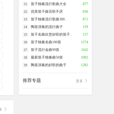
笛子独奏流行歌曲大全
877
11
优美笛子曲百听不厌
836
12
笛子独奏流行歌曲300..
871
13
陶笛演奏的流行曲子
159
14
笛子名曲欣赏好听的笛子..
157
15
笛子独奏名曲100首
1574
16
笛子流行金曲99首
1162
17
最新笛子独奏曲50首
1092
18
陶笛演奏的好听的曲子
1282
19
推荐专题
更多
多