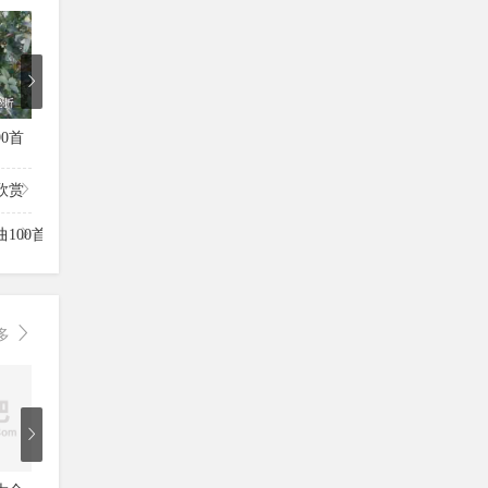
5
3
7
0首
好听笛子独奏曲100首
100首笛子独奏经典名曲播放
老歌笛子
欣赏
100首
多
7
7
4