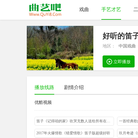
戏曲
手艺才艺
好听的笛
地区：
中国戏曲
立即播放
播放线路
剧情介绍
优酷视频
笛子《记得咱的家》吹哭无数人送给所有在外打拼的游子们
一首经典歌
2017年火爆情歌《错爱情歌》笛子版超级好听
玖月奇迹《